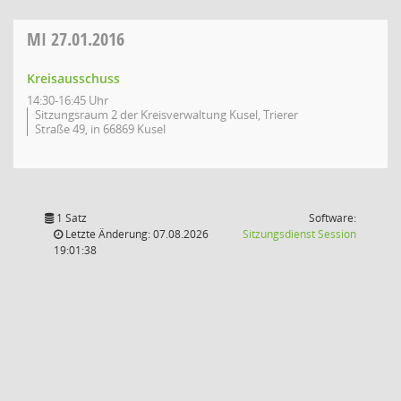
MI
27.01.2016
Kreisausschuss
14:30-16:45 Uhr
Sitzungsraum 2 der Kreisverwaltung Kusel, Trierer
Straße 49, in 66869 Kusel
1 Satz
Software:
(Wird in
Letzte Änderung: 07.08.2026
Sitzungsdienst
Session
19:01:38