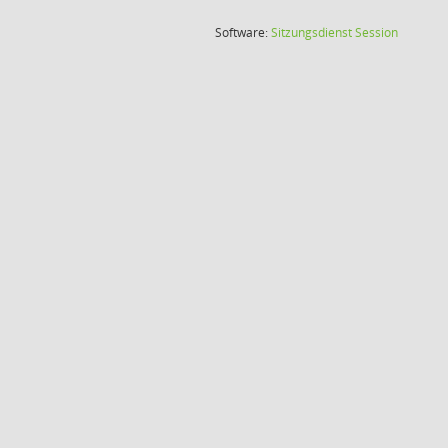
(Wird in
Software:
Sitzungsdienst
Session