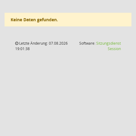
Keine Daten gefunden.
Letzte Änderung: 07.08.2026
Software:
Sitzungsdienst
(Wird in
19:01:38
Session