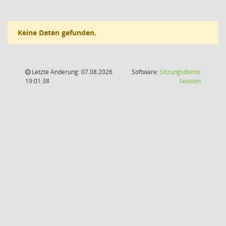
Keine Daten gefunden.
Letzte Änderung: 07.08.2026
Software:
Sitzungsdienst
(Wird in
19:01:38
Session