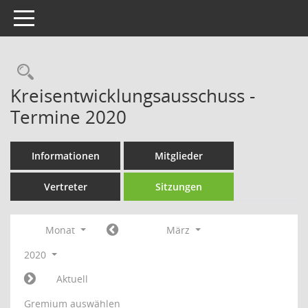
Toggle navigation
Rechercheauswahl
Kreisentwicklungsausschuss -
Termine 2020
Informationen
Mitglieder
Vertreter
Sitzungen
Monat
März
2020
Aktuell
Gremium auswählen