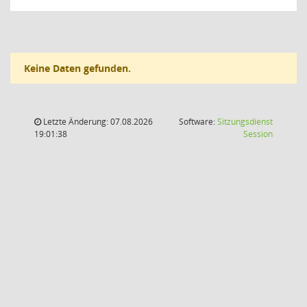
Keine Daten gefunden.
Letzte Änderung: 07.08.2026
Software:
Sitzungsdienst
(Wird in
19:01:38
Session