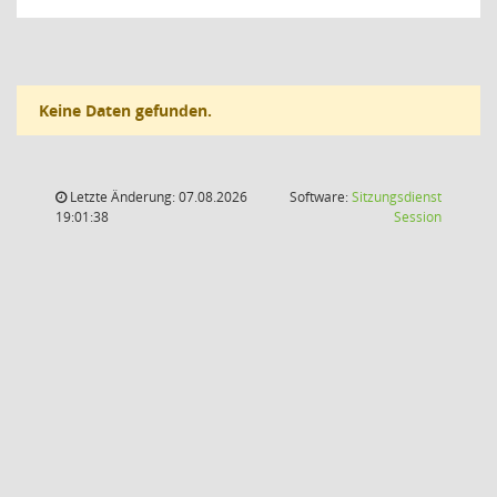
Keine Daten gefunden.
Letzte Änderung: 07.08.2026
Software:
Sitzungsdienst
(Wird in
19:01:38
Session