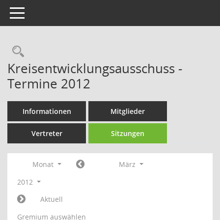
Toggle navigation
Rechercheauswahl
Kreisentwicklungsausschuss -
Termine 2012
Informationen
Mitglieder
Vertreter
Sitzungen
Monat
März
2012
Aktuell
Gremium auswählen