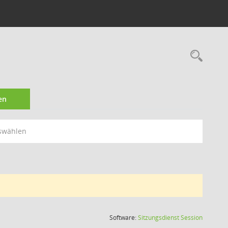
Rec
en
swählen
(Wird in
Software:
Sitzungsdienst
Session