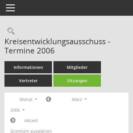
Toggle navigation
Rechercheauswahl
Kreisentwicklungsausschuss -
Termine 2006
Informationen
Mitglieder
Vertreter
Sitzungen
Monat
März
2006
Aktuell
Gremium auswählen