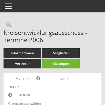
Toggle navigation
Rechercheauswahl
Kreisentwicklungsausschuss -
Termine 2006
Informationen
Mitglieder
Vertreter
Sitzungen
Monat
Juli
2006
Aktuell
Gremium auswählen