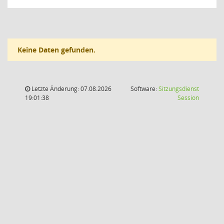
Keine Daten gefunden.
Letzte Änderung: 07.08.2026
Software:
Sitzungsdienst
(Wird in
19:01:38
Session