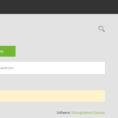
Rec
en
swählen
(Wird in
Software:
Sitzungsdienst
Session