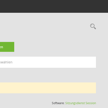
Rec
en
swählen
(Wird in
Software:
Sitzungsdienst
Session