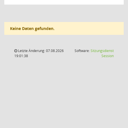
Keine Daten gefunden.
Letzte Änderung: 07.08.2026
Software:
Sitzungsdienst
(Wird in
19:01:38
Session