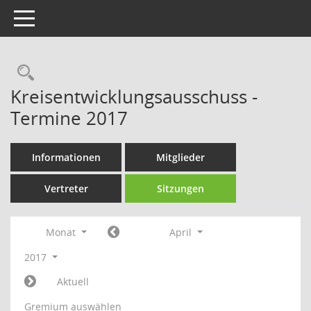
Toggle navigation
Rechercheauswahl
Kreisentwicklungsausschuss -
Termine 2017
Informationen
Mitglieder
Vertreter
Sitzungen
Monat
April
2017
Aktuell
Gremium auswählen