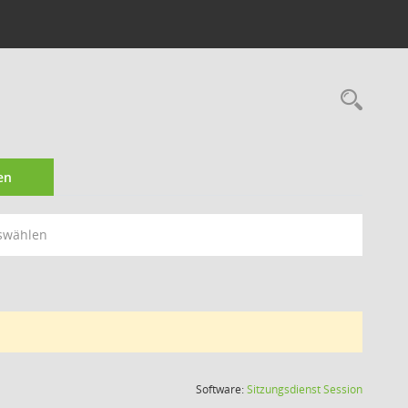
Rec
en
swählen
(Wird in
Software:
Sitzungsdienst
Session