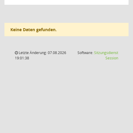
Keine Daten gefunden.
Letzte Änderung: 07.08.2026
Software:
Sitzungsdienst
(Wird in
19:01:38
Session