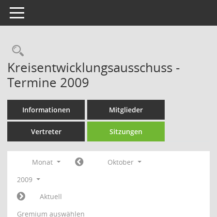
Toggle navigation
Rechercheauswahl
Kreisentwicklungsausschuss -
Termine 2009
Informationen
Mitglieder
Vertreter
Sitzungen
Monat
Oktober
2009
Aktuell
Gremium auswählen