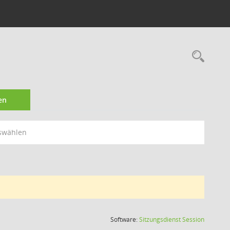
Rec
en
swählen
(Wird in
Software:
Sitzungsdienst
Session