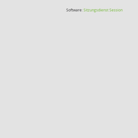
(Wird in
Software:
Sitzungsdienst
Session