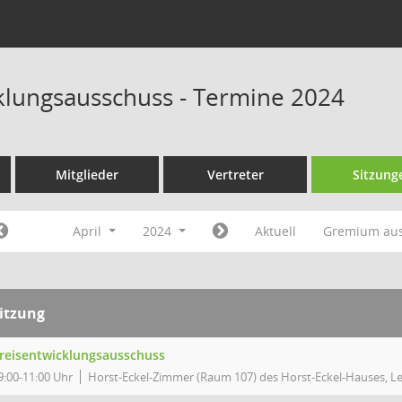
klungsausschuss - Termine 2024
Mitglieder
Vertreter
Sitzung
April
2024
Aktuell
Gremium au
itzung
reisentwicklungsausschuss
9:00-11:00 Uhr
Horst-Eckel-Zimmer (Raum 107) des Horst-Eckel-Hauses, Le