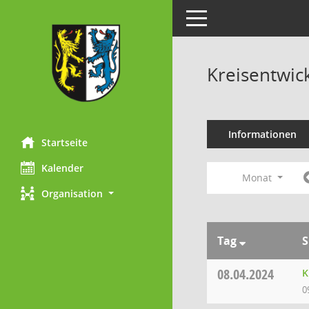
Toggle navigation
Kreisentwic
Informationen
Startseite
Kalender
Monat
Organisation
Tag
S
08.04.2024
K
0