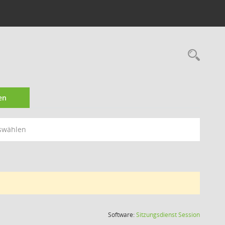
Rec
en
swählen
(Wird in
Software:
Sitzungsdienst
Session