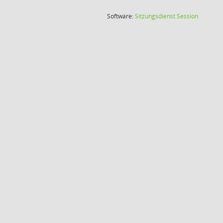
(Wird in
Software:
Sitzungsdienst
Session