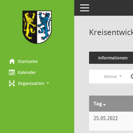
Toggle navigation
Kreisentwic
Informationen
Startseite
Kalender
Monat
Organisation
Tag
25.05.2022