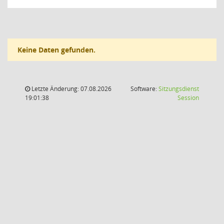
Keine Daten gefunden.
Letzte Änderung: 07.08.2026
Software:
Sitzungsdienst
(Wird in
19:01:38
Session