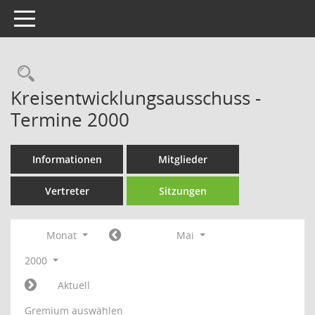
Toggle navigation
Rechercheauswahl
Kreisentwicklungsausschuss -
Termine 2000
Informationen
Mitglieder
Vertreter
Sitzungen
Monat
Mai
2000
Aktuell
Gremium auswählen