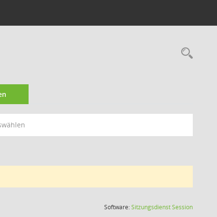
Rec
en
swählen
(Wird in
Software:
Sitzungsdienst
Session