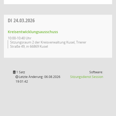
DI
24.03.2026
Kreisentwicklungsausschuss
10:00-10:40 Uhr
Sitzungsraum 2 der Kreisverwaltung Kusel, Trierer
Straße 49, in 66869 Kusel
1 Satz
Software:
(Wird in
Letzte Änderung: 06.08.2026
Sitzungsdienst
Session
19:01:42