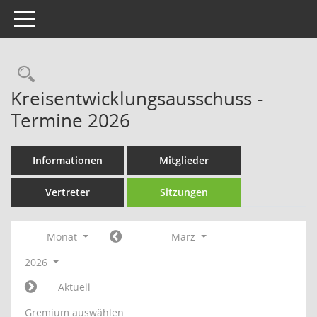
Toggle navigation
Rechercheauswahl
Kreisentwicklungsausschuss -
Termine 2026
Informationen
Mitglieder
Vertreter
Sitzungen
Monat
März
2026
Aktuell
Gremium auswählen