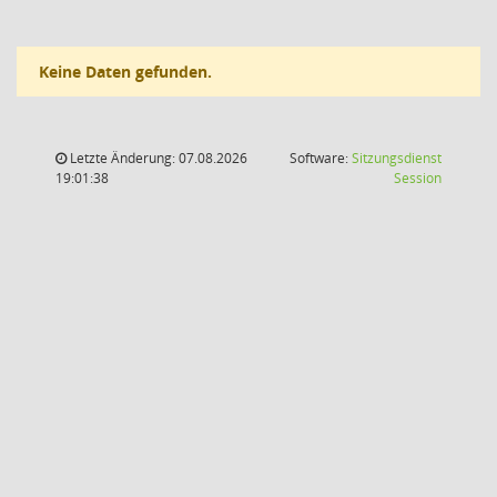
Keine Daten gefunden.
Letzte Änderung: 07.08.2026
Software:
Sitzungsdienst
(Wird in
19:01:38
Session