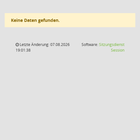
Keine Daten gefunden.
Letzte Änderung: 07.08.2026
Software:
Sitzungsdienst
(Wird in
19:01:38
Session