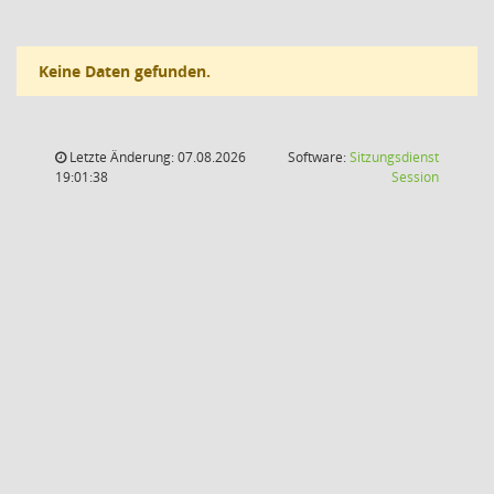
Keine Daten gefunden.
Letzte Änderung: 07.08.2026
Software:
Sitzungsdienst
(Wird in
19:01:38
Session