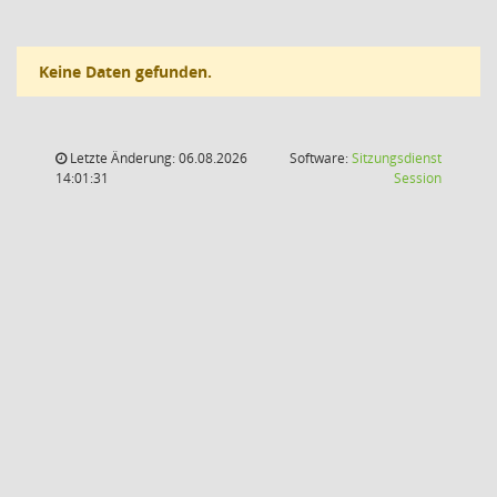
Keine Daten gefunden.
Letzte Änderung: 06.08.2026
Software:
Sitzungsdienst
(Wird in
14:01:31
Session