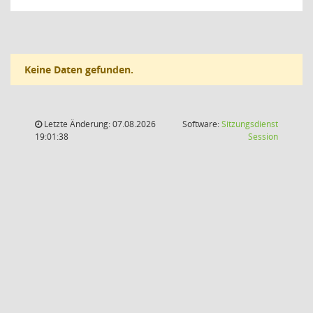
Keine Daten gefunden.
Letzte Änderung: 07.08.2026
Software:
Sitzungsdienst
(Wird in
19:01:38
Session