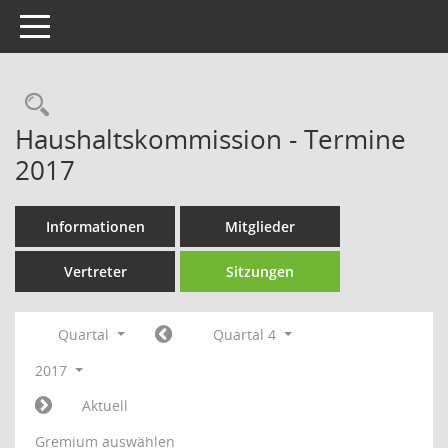
Toggle navigation
Rechercheauswahl
Haushaltskommission - Termine
2017
Informationen
Mitglieder
Vertreter
Sitzungen
Quartal
Quartal 4
2017
Aktuell
Gremium auswählen