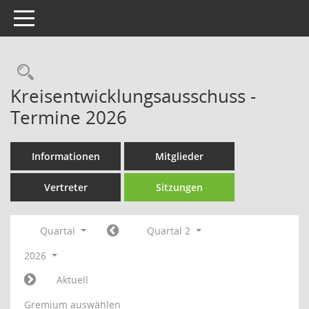
Toggle navigation
Rechercheauswahl
Kreisentwicklungsausschuss -
Termine 2026
Informationen
Mitglieder
Vertreter
Sitzungen
Quartal
Quartal 2
2026
Aktuell
Gremium auswählen