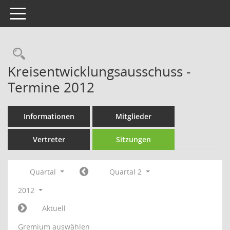
Toggle navigation
Rechercheauswahl
Kreisentwicklungsausschuss -
Termine 2012
Informationen
Mitglieder
Vertreter
Sitzungen
Quartal
Quartal 2
2012
Aktuell
Gremium auswählen