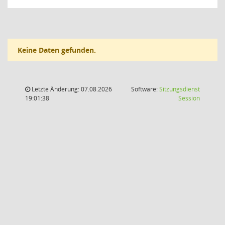
Keine Daten gefunden.
Letzte Änderung: 07.08.2026
Software:
Sitzungsdienst
(Wird in
19:01:38
Session