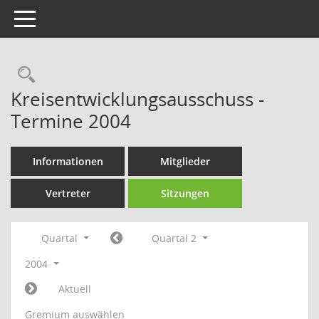
Toggle navigation
Rechercheauswahl
Kreisentwicklungsausschuss -
Termine 2004
Informationen
Mitglieder
Vertreter
Sitzungen
Quartal
Quartal 2
2004
Aktuell
Gremium auswählen