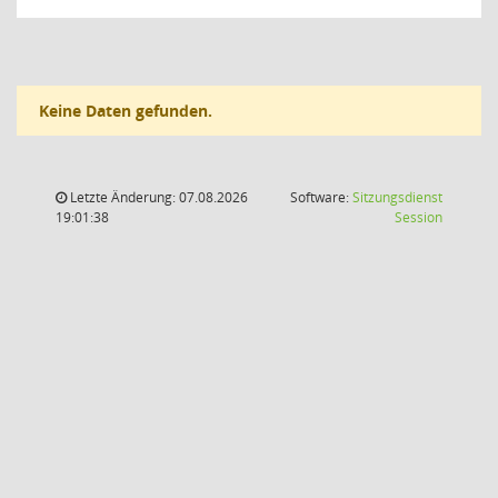
Keine Daten gefunden.
Letzte Änderung: 07.08.2026
Software:
Sitzungsdienst
(Wird in
19:01:38
Session