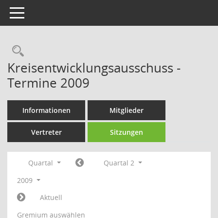
Toggle navigation
Rechercheauswahl
Kreisentwicklungsausschuss -
Termine 2009
Informationen
Mitglieder
Vertreter
Sitzungen
Quartal
Quartal 2
2009
Aktuell
Gremium auswählen