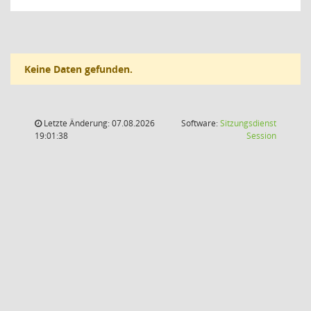
Keine Daten gefunden.
Letzte Änderung: 07.08.2026
Software:
Sitzungsdienst
(Wird in
19:01:38
Session