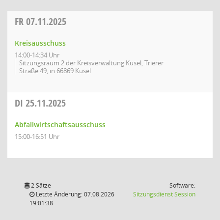
FR
07.11.2025
Kreisausschuss
14:00-14:34 Uhr
Sitzungsraum 2 der Kreisverwaltung Kusel, Trierer
Straße 49, in 66869 Kusel
DI
25.11.2025
Abfallwirtschaftsausschuss
15:00-16:51 Uhr
2 Sätze
Software:
(Wird in
Letzte Änderung: 07.08.2026
Sitzungsdienst
Session
19:01:38