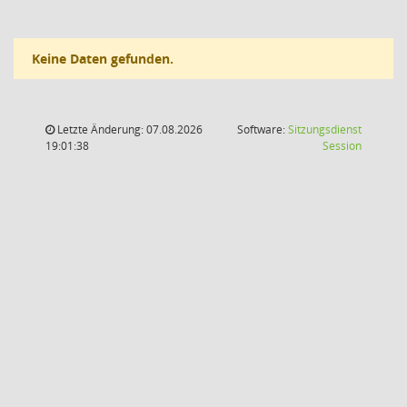
Keine Daten gefunden.
Letzte Änderung: 07.08.2026
Software:
Sitzungsdienst
(Wird in
19:01:38
Session