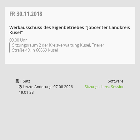
FR
30.11.2018
Werkausschuss des Eigenbetriebes "Jobcenter Landkreis
Kusel"
09:00 Uhr
Sitzungsraum 2 der Kreisverwaltung Kusel, Trierer
Straße 49, in 66869 Kusel
1 Satz
Software:
(Wird in
Letzte Änderung: 07.08.2026
Sitzungsdienst
Session
19:01:38