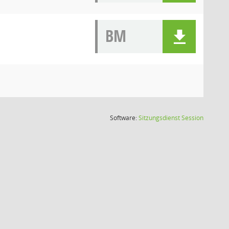
BM
(Wird in
Software:
Sitzungsdienst
Session