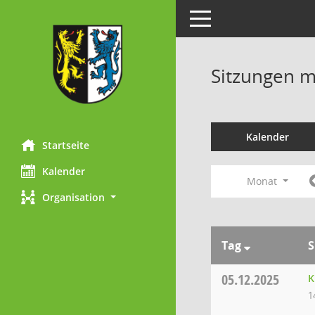
Toggle navigation
Sitzungen mi
Kalender
Startseite
Kalender
Monat
Organisation
Tag
S
05.12.2025
K
1