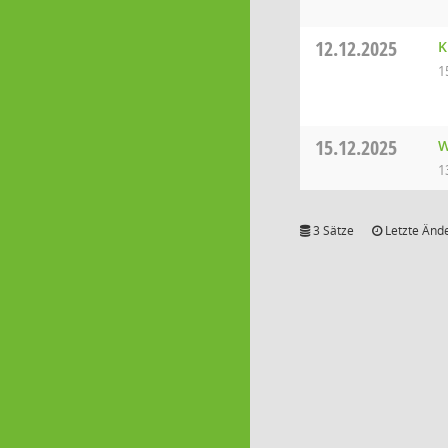
12.12.2025
K
1
15.12.2025
W
1
3 Sätze
Letzte Ände