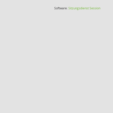
(Wird in
Software:
Sitzungsdienst
Session