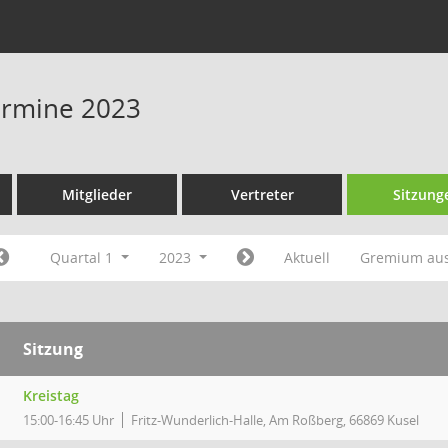
Termine 2023
Mitglieder
Vertreter
Sitzung
Quartal 1
2023
Aktuell
Gremium au
Sitzung
Kreistag
15:00-16:45 Uhr
Fritz-Wunderlich-Halle, Am Roßberg, 66869 Kusel