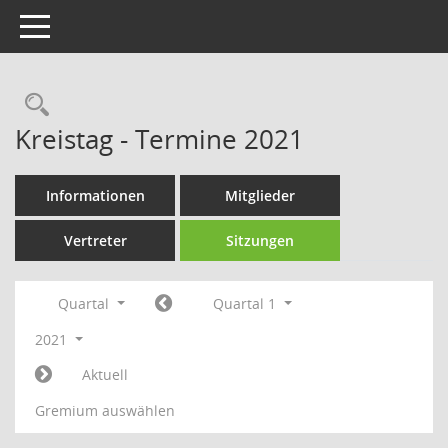
Toggle navigation
Rechercheauswahl
Kreistag - Termine 2021
Informationen
Mitglieder
Vertreter
Sitzungen
Quartal
Quartal 1
2021
Aktuell
Gremium auswählen