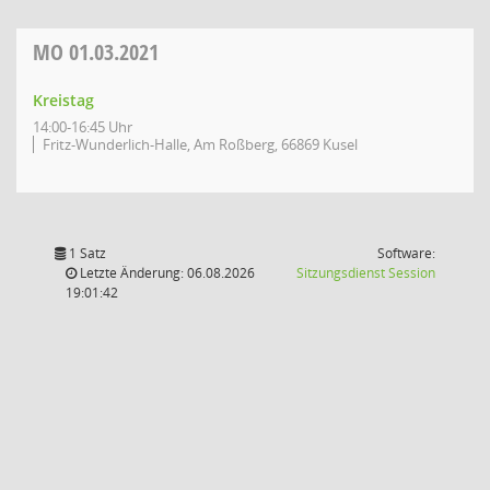
MO
01.03.2021
Kreistag
14:00-16:45 Uhr
Fritz-Wunderlich-Halle, Am Roßberg, 66869 Kusel
1 Satz
Software:
(Wird in
Letzte Änderung: 06.08.2026
Sitzungsdienst
Session
19:01:42