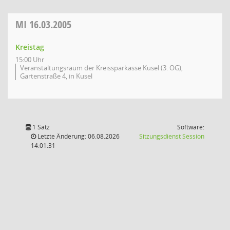
MI
16.03.2005
Kreistag
15:00 Uhr
Veranstaltungsraum der Kreissparkasse Kusel (3. OG),
Gartenstraße 4, in Kusel
1 Satz
Software:
(Wird in
Letzte Änderung: 06.08.2026
Sitzungsdienst
Session
14:01:31