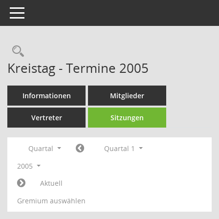
Toggle navigation
Rechercheauswahl
Kreistag - Termine 2005
Informationen
Mitglieder
Vertreter
Sitzungen
Quartal
Quartal 1
2005
Aktuell
Gremium auswählen