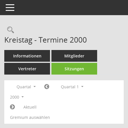
Toggle navigation
Rechercheauswahl
Kreistag - Termine 2000
Informationen
Mitglieder
Vertreter
Sitzungen
Quartal
Quartal 1
2000
Aktuell
Gremium auswählen