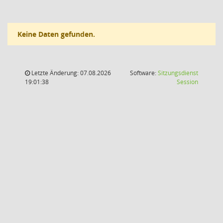
Keine Daten gefunden.
Letzte Änderung: 07.08.2026
Software:
Sitzungsdienst
(Wird in
19:01:38
Session