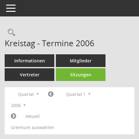
Toggle navigation
Rechercheauswahl
Kreistag - Termine 2006
Informationen
Mitglieder
Vertreter
Sitzungen
Quartal
Quartal 1
2006
Aktuell
Gremium auswählen