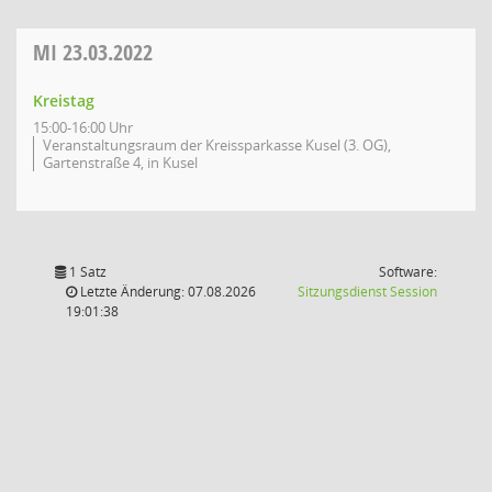
MI
23.03.2022
Kreistag
15:00-16:00 Uhr
Veranstaltungsraum der Kreissparkasse Kusel (3. OG),
Gartenstraße 4, in Kusel
1 Satz
Software:
(Wird in
Letzte Änderung: 07.08.2026
Sitzungsdienst
Session
19:01:38