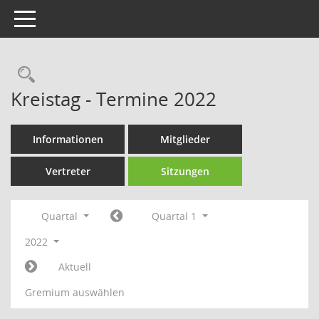
Toggle navigation
Rechercheauswahl
Kreistag - Termine 2022
Informationen
Mitglieder
Vertreter
Sitzungen
Quartal
Quartal 1
2022
Aktuell
Gremium auswählen