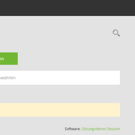
Rec
en
swählen
(Wird in
Software:
Sitzungsdienst
Session