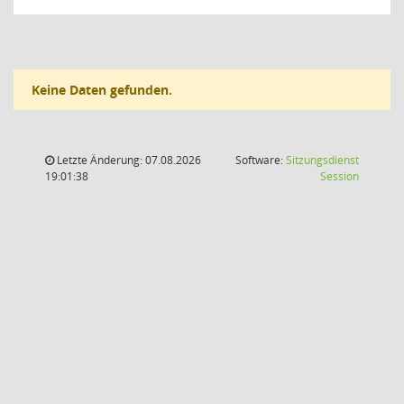
Keine Daten gefunden.
Letzte Änderung: 07.08.2026
Software:
Sitzungsdienst
(Wird in
19:01:38
Session