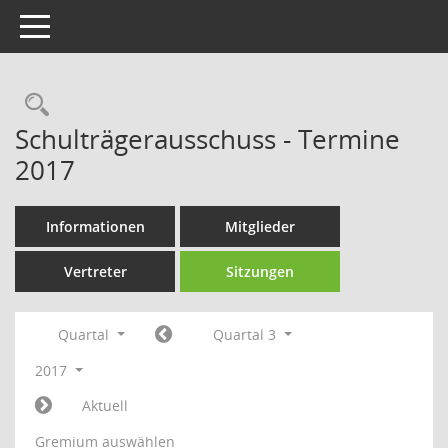
Toggle navigation
Rechercheauswahl
Schulträgerausschuss - Termine
2017
Informationen
Mitglieder
Vertreter
Sitzungen
Quartal
Quartal 3
2017
Aktuell
Gremium auswählen