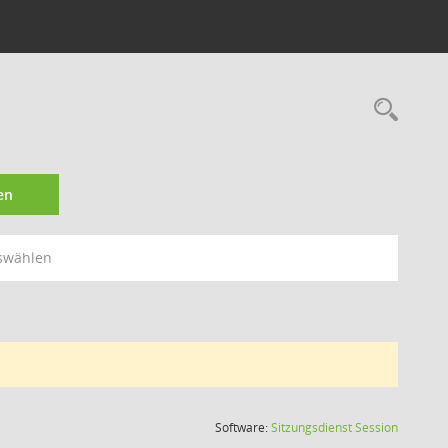
Rec
en
swählen
(Wird in
Software:
Sitzungsdienst
Session