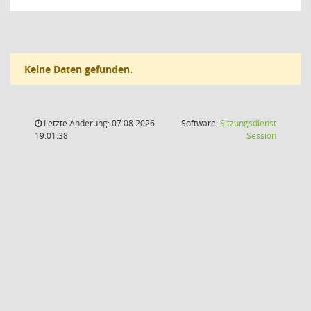
Keine Daten gefunden.
Letzte Änderung: 07.08.2026
Software:
Sitzungsdienst
(Wird in
19:01:38
Session