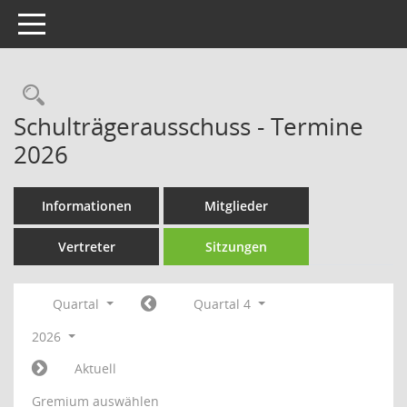
Toggle navigation
Rechercheauswahl
Schulträgerausschuss - Termine
2026
Informationen
Mitglieder
Vertreter
Sitzungen
Quartal
Quartal 4
2026
Aktuell
Gremium auswählen