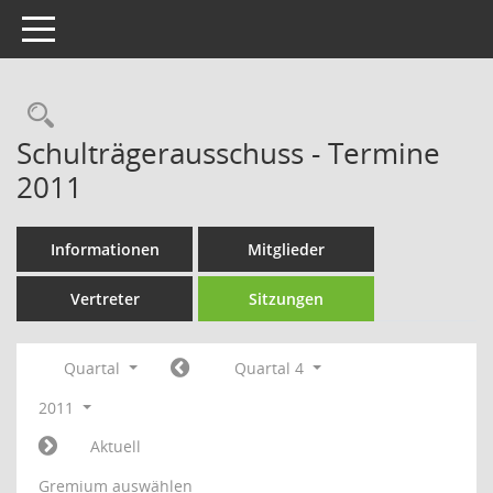
Toggle navigation
Rechercheauswahl
Schulträgerausschuss - Termine
2011
Informationen
Mitglieder
Vertreter
Sitzungen
Quartal
Quartal 4
2011
Aktuell
Gremium auswählen