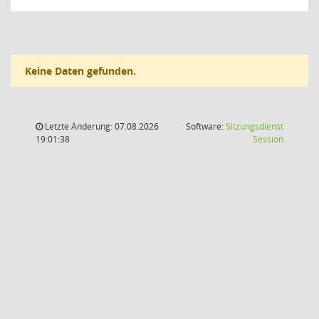
Keine Daten gefunden.
Letzte Änderung: 07.08.2026
Software:
Sitzungsdienst
(Wird in
19:01:38
Session