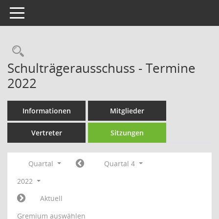
Toggle navigation
Rechercheauswahl
Schulträgerausschuss - Termine
2022
Informationen
Mitglieder
Vertreter
Sitzungen
Quartal
Quartal 4
2022
Aktuell
Gremium auswählen