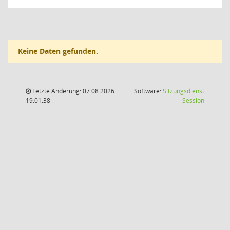
Keine Daten gefunden.
Letzte Änderung: 07.08.2026
Software:
Sitzungsdienst
(Wird in
19:01:38
Session