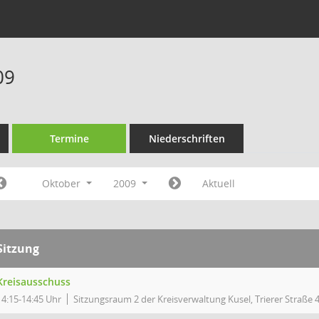
09
Termine
Niederschriften
Oktober
2009
Aktuell
Sitzung
Kreisausschuss
14:15-14:45 Uhr
Sitzungsraum 2 der Kreisverwaltung Kusel, Trierer Straße 4