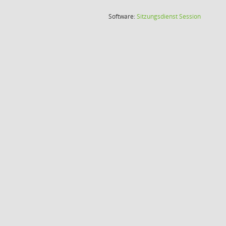
(Wird in
Software:
Sitzungsdienst
Session