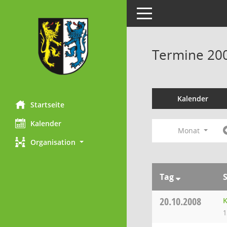
Toggle navigation
Termine 20
Kalender
Startseite
Kalender
Monat
Organisation
Tag
20.10.2008
K
1