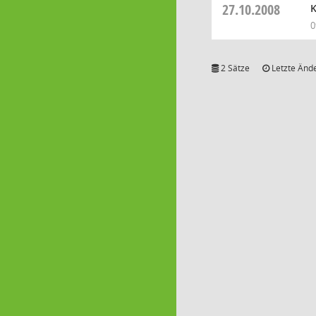
27.10.2008
K
0
2 Sätze
Letzte Ände