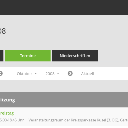
08
Termine
Niederschriften
Oktober
2008
Aktuell
Sitzung
reistag
5:00-18:45 Uhr
Veranstaltungsraum der Kreissparkasse Kusel (3. OG), Garte