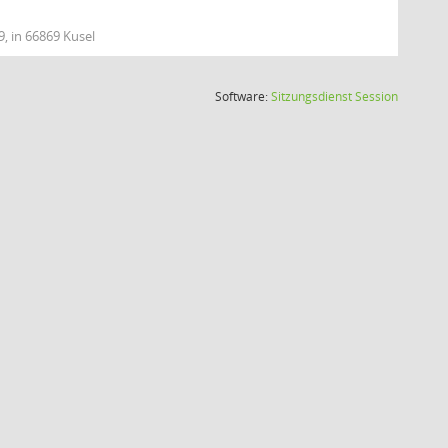
9, in 66869 Kusel
(Wird in
Software:
Sitzungsdienst
Session