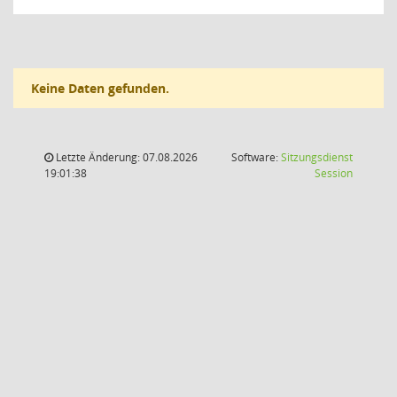
Keine Daten gefunden.
Letzte Änderung: 07.08.2026
Software:
Sitzungsdienst
(Wird in
19:01:38
Session