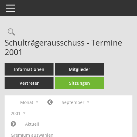
Toggle navigation
Rechercheauswahl
Schulträgerausschuss - Termine
2001
Informationen
Mitglieder
Vertreter
Sitzungen
Monat
September
2001
Aktuell
Gremium auswählen