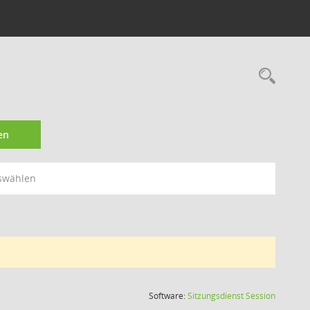
Rec
en
swählen
(Wird in
Software:
Sitzungsdienst
Session